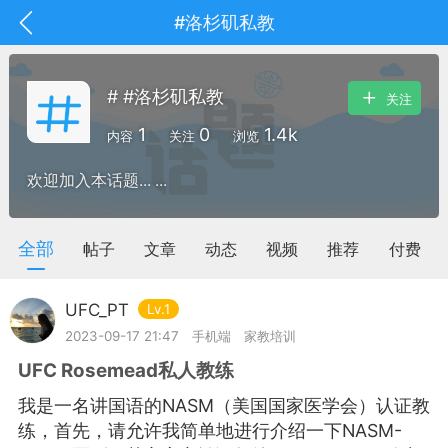
#洛杉矶私教
# #洛杉矶私教
关注
1
0
1.4k
内容
关注
浏览
欢迎加入本话题... ...
全部
帖子
文章
动态
视频
推荐
付费
UFC_PT
Lv.1
2023-09-17 21:47
手机端
家教培训
UFC Rosemead私人教练
抽奖
每日任务
签到有奖
我是一名讲国语的NASM（美国国家医学会）认证教
华人资讯
练，首先，请允许我简单地进行介绍一下NASM-
频
阅读洛杉矶新闻