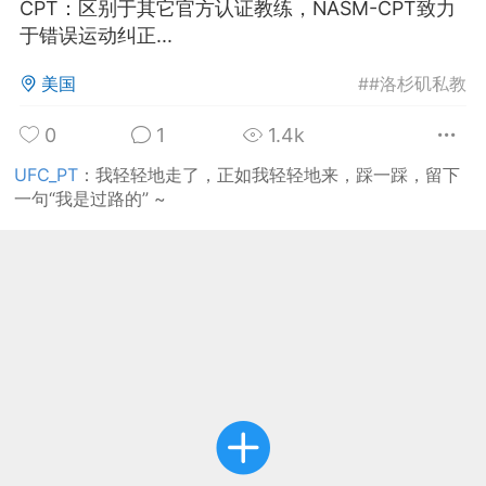
CPT：区别于其它官方认证教练，NASM-CPT致力
于错误运动纠正...
华人论坛
加入社区交流
美国
#
#洛杉矶私教
杉矶华人社区信息发布规范》
0
1
1.4k
杉矶华人社区账号注册及使用规范》
UFC_PT
：
我轻轻地走了，正如我轻轻地来，踩一踩，留下
一句“我是过路的” ~
室
洛杉矶热点
娱乐八卦
同乡联谊
租
民宿短租
房屋买卖
商铺转让