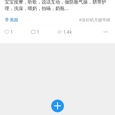
宝宝按摩，听歌，说话互动，做防胀气操，脐带护
理，洗澡，喂奶，拍嗝，奶瓶...
华人论坛
加入社区交流
美国
#
洛杉矶月嫂华姨
杉矶华人社区信息发布规范》
1
1
1.4k
杉矶华人社区账号注册及使用规范》
室
洛杉矶热点
娱乐八卦
同乡联谊
租
民宿短租
房屋买卖
商铺转让