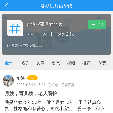
洛杉矶月嫂华姨
# 洛杉矶月嫂华姨
关注
1
1
2.1k
内容
关注
浏览
欢迎加入本话题... ...
全部
帖子
文章
动态
视频
推荐
付费
华姨
Lv.1
2023-08-22 17:01
手机端
月嫂育婴
月嫂，育儿嫂，老人看护
抽奖
每日任务
签到有奖
我是华姨今年52岁，做了月嫂12年，工作认真负
华人资讯
责，性格随和有爱心，喜欢小宝宝，爱干净，和小
频
阅读洛杉矶新闻