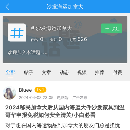
沙发海运加拿大
# 沙发海运加拿大
关注
0
0
526
内容
关注
浏览
欢迎加入本话题... ...
全部
帖子
文章
动态
视频
推荐
付费
Bluee
Lv.1
2024-04-08 23:05
电脑端
广告发布
2024移民加拿大后从国内海运大件沙发家具到温
抽奖
每日任务
签到有奖
哥华申报免税如何安全清关/小白必看
华人资讯
对于想在国内海运物品到加拿大的朋友们总是担忧
频
阅读洛杉矶新闻