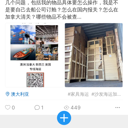
几个问题，包括我的物品具体要怎么操作，我是不
是要自己去船公司订舱？怎么在国内报关？怎么在
华人论坛
加拿大清关？哪些物品不会被查...
加入社区交流
杉矶华人社区信息发布规范》
杉矶华人社区账号注册及使用规范》
室
洛杉矶热点
娱乐八卦
同乡联谊
澳大利亚
#
家具海运
#
沙发海运加拿大
租
民宿短租
房屋买卖
商铺转让
0
1
449