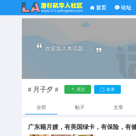
首页
论坛
欢迎加入本话题... ...
# 月子歺 #
关注
发表
全部
帖子
文章