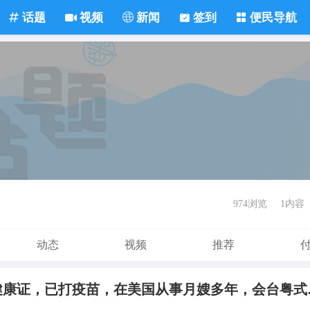
话题
视频
新闻
签到
便民导航
974浏览
1内容
动态
视频
推荐
广东籍月嫂，有美国绿