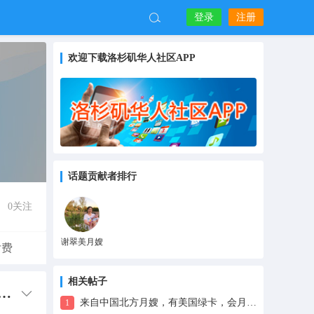
登录
注册
欢迎下载洛杉矶华人社区APP
话题贡献者排行
0
关注
谢翠美月嫂
付费
相关帖子
卡，有保险，有健康证，已打疫苗，在美国从事月嫂多年，会台粤式月子歺、母体恢复护理
来自中国北方月嫂，有美国绿卡，会月子餐、早教、母婴护理、开奶和通乳
1