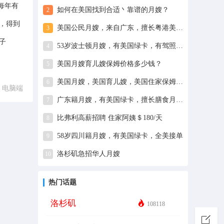
每年有
如何在美国找到合适丶靠谱的月嫂？
2
，得到
美国公民月嫂，来自广东，擅长粤港美食和煲汤
3
子
53岁波士顿月嫂，有美国绿卡，有驾照会开车，寻波士頓、紐約和新澤西州地区月嫂工作
4
美国月嫂育儿嫂保姆价格多少钱？
5
美国月嫂，美国育儿嫂，美国住家保姆，圆融国际家政
6
电脑端
广东籍月嫂，有美国绿卡，擅长膳食月子餐、煲汤、各种荤素菜合理搭配、宝妈伤口护理、乳房护理和新生儿护理
7
比弗利高薪招聘 住家阿姨＄180/天
8
58岁四川籍月嫂，有美国绿卡，全美接单
9
洛杉矶急招华人月嫂
10
热门话题
洛杉矶
108118