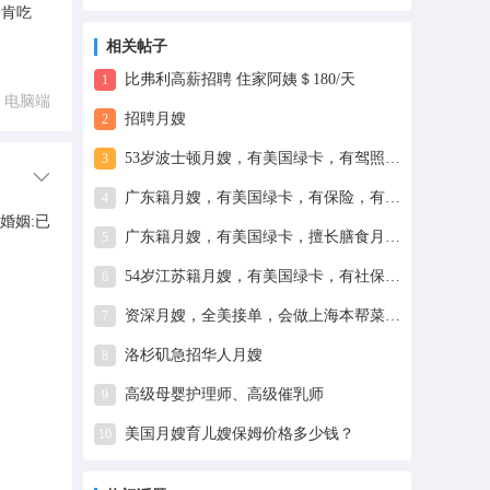
，肯吃
相关帖子
比弗利高薪招聘 住家阿姨＄180/天
1
电脑端
招聘月嫂
2
53岁波士顿月嫂，有美国绿卡，有驾照会开车，寻波士頓、紐約和新澤西州地区月嫂工作
3
广东籍月嫂，有美国绿卡，有保险，有健康证，已打疫苗，在美国从事月嫂多年，会台粤式月子歺、母体恢复护理
4
 婚姻:已
广东籍月嫂，有美国绿卡，擅长膳食月子餐、煲汤、各种荤素菜合理搭配、宝妈伤口护理、乳房护理和新生儿护理
5
54岁江苏籍月嫂，有美国绿卡，有社保号，会开车，会一些英文，全美接单
6
资深月嫂，全美接单，会做上海本帮菜，川湘菜，广东靓汤，家常菜等
7
洛杉矶急招华人月嫂
8
高级母婴护理师、高级催乳师
9
美国月嫂育儿嫂保姆价格多少钱？
10