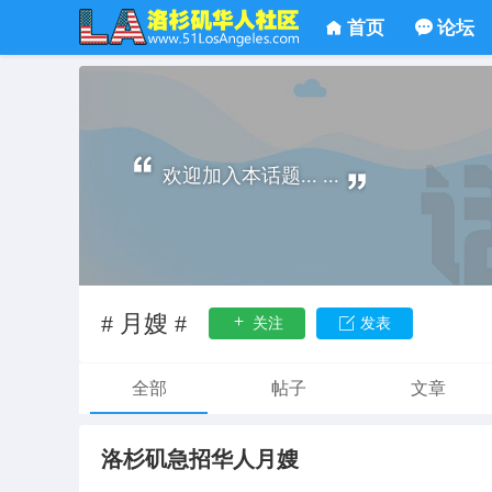
首页
论坛
欢迎加入本话题... ...
# 月嫂 #
关注
发表
全部
帖子
文章
洛杉矶急招华人月嫂