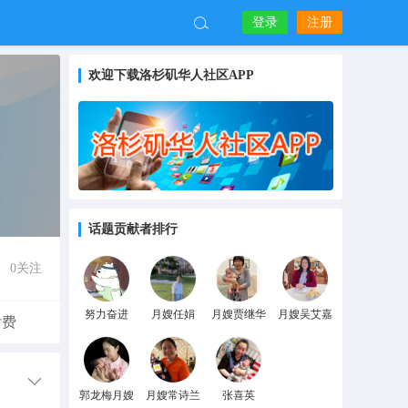
登录
注册
欢迎下载洛杉矶华人社区APP
话题贡献者排行
0
关注
努力奋进
月嫂任娟
月嫂贾继华
月嫂吴艾嘉
付费
郭龙梅月嫂
月嫂常诗兰
张喜英