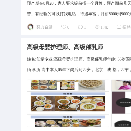
预产期在8月20，家人要求提前招一个月嫂，预产期前几
苦、有经验的可以打我电话，待遇丰富，月薪8000到9000到，如果
努力奋进
0
1
1.4k
招聘
高级母婴护理师、高级催乳师
姓名:任娟专业:高级母婴护理师、高级催乳师年龄: 55岁国籍: 
婚 学历:高中本人05年下岗后到西安，北京，成 都，西宁