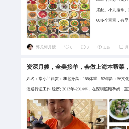
搭配。小儿推拿、
60多个宝宝，有
郭龙梅月嫂
0
0
1.1k
月
资深月嫂，全美接单，会做上海本帮菜
姓名：常小兰籍贯：湖北身高：155体重：52年龄：5
澳通行证工作 经历; 2013年-2014年，在深圳照顾孕妈，