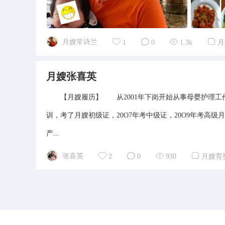
月嫂常诗兰
1
0
1.3k
月
月嫂张喜英
【月嫂履历】 从2001年下岗开始从事母婴护理工作
训，考了月嫂初级证，20O7年考中级证，20O9年考高
产...
张喜英
2
0
930
月嫂育