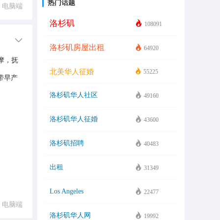
热门话题
电脑端
洛杉矶
108091
洛杉矶房屋出租
64920
摩，抚
北美华人征婚
55225
带早产
洛杉矶华人社区
49160
洛杉矶华人征婚
43600
洛杉矶招聘
40483
出租
31349
Los Angeles
22477
电脑端
洛杉矶华人网
19992