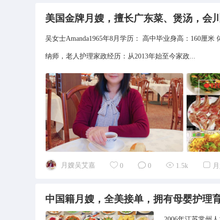
美国金牌月嫂，擅长广东菜、煲汤，会
吴女士Amanda1965年8月学历： 高中毕业身高：16
纳师，老人护理家政经历：从2013年始至今家政...
月嫂吴艾嘉
0
0
1.5k
月
中国籍月嫂，全美接单，拥有母婴护理
2006年江苏常