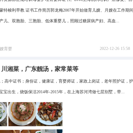
蒙特梭利早教.证书工作简历郭龙梅2007年开始做育儿嫂、月嫂在工作期
早产儿、双胞胎、三胞胎、低体重婴儿，照顾过糖尿病产妇、高血...
2022-12-26 15:58
嫂育婴
，川湘菜，广东靓汤，家常菜等
6文化；高中证书；身份证，健康证，育婴师证，家政上岗证，老年照护证，
至宝宝出生，烧饭保洁2014年-2015年，在上海苏河湾做七层别墅，带...