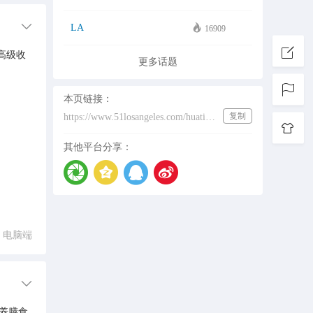
LA
16909
，高级收
更多话题
本页链接：
复制
https://www.51losangeles.com/huati/%E6%9C%88%E5%AB%82
其他平台分享：
电脑端
营养膳食