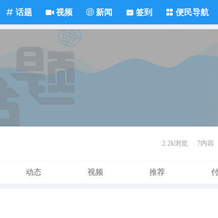
话题
视频
新闻
签到
便民导航
2.2k浏览
7内容
动态
视频
推荐