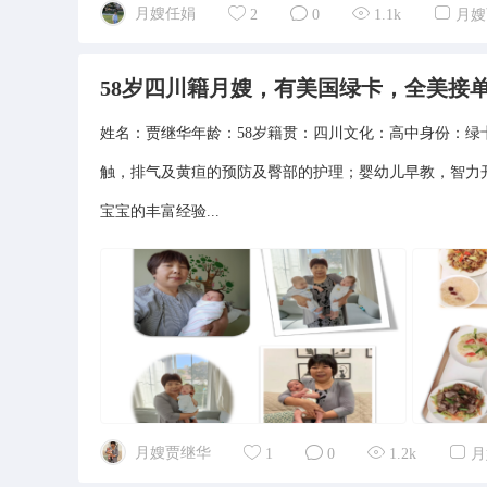
月嫂任娟
2
0
1.1k
月嫂
58岁四川籍月嫂，有美国绿卡，全美接
姓名：贾继华年龄：58岁籍贯：四川文化：高中身份：绿
触，排气及黄疸的预防及臀部的护理；婴幼儿早教，智力
宝宝的丰富经验...
月嫂贾继华
1
0
1.2k
月