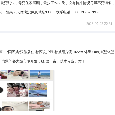
天就要到位，需要住家照顾，最少工作30天，没有特殊情况尽量不要请假
30天做满没休息就是9000，联系电话：909 295 3259&nb...
2023-07-22 22:31
中国民族:汉族居住地:西安户籍地:咸阳身高:165cm 体重:60kg血型:A型
，内蒙等各大城市做月嫂，经 验丰富、技术专业。对于...