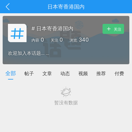
日本寄香港国内
# 日本寄香港国内
关注
0
0
340
内容
关注
浏览
欢迎加入本话题... ...
全部
帖子
文章
动态
视频
推荐
付费
暂没有数据
抽奖
每日任务
签到有奖
华人资讯
频
阅读洛杉矶新闻