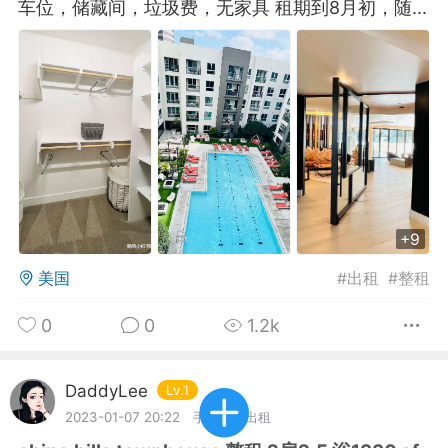
车位，储藏间，垃圾费，无家具 租期到8月初，随...
华人论坛
加入社区交流
杉矶华人社区信息发布规范》
杉矶华人社区账号注册及使用规范》
+9
室
洛杉矶热点
娱乐八卦
同乡联谊
美国
#
出租
#
整租
0
0
1.2k
租
民宿短租
房屋买卖
商铺转让
DaddyLee
Lv.1
2023-01-07 20:22
手机端
出租