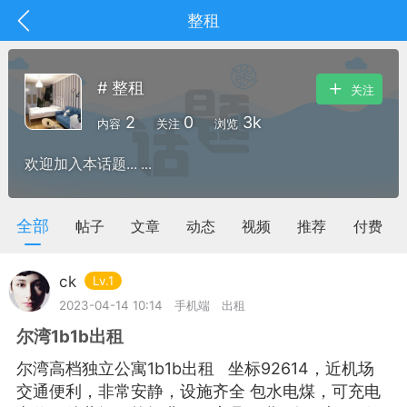
整租
# 整租
关注
2
0
3k
内容
关注
浏览
欢迎加入本话题... ...
全部
帖子
文章
动态
视频
推荐
付费
ck
Lv.1
2023-04-14 10:14
手机端
出租
尔湾1b1b出租
抽奖
每日任务
签到有奖
尔湾高档独立公寓1b1b出租 坐标92614，近机场
华人资讯
交通便利，非常安静，设施齐全 包水电煤，可充电
频
阅读洛杉矶新闻