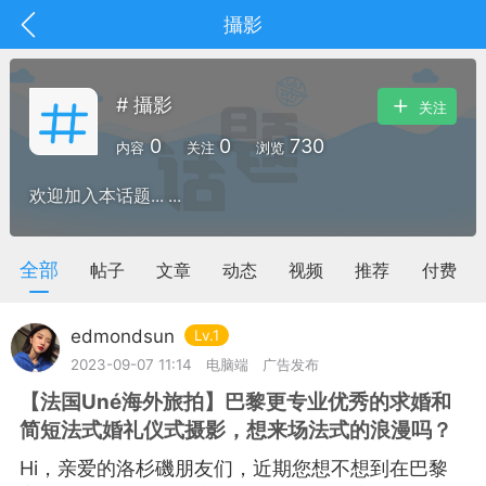
攝影
# 攝影
关注
0
0
730
内容
关注
浏览
欢迎加入本话题... ...
全部
帖子
文章
动态
视频
推荐
付费
edmondsun
Lv.1
2023-09-07 11:14
电脑端
广告发布
【法国Uné海外旅拍】巴黎更专业优秀的求婚和
抽奖
每日任务
签到有奖
简短法式婚礼仪式摄影，想来场法式的浪漫吗？
华人资讯
Hi，亲爱的洛杉磯朋友们，近期您想不想到在巴黎
频
阅读洛杉矶新闻