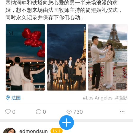
塞纳河畔和铁塔向您心爱的另一半来场浪漫的求
婚，想不想来场由法国牧师主持的简短婚礼仪式，
华人论坛
同时永久记录并保存下你们心动...
加入社区交流
杉矶华人社区信息发布规范》
杉矶华人社区账号注册及使用规范》
室
洛杉矶热点
娱乐八卦
同乡联谊
+11
法国
#
Los Angeles
#
攝影
租
民宿短租
房屋买卖
商铺转让
0
0
730
edmondsun
Lv.1