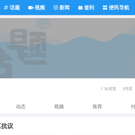
话题
视频
新闻
签到
便民导航
1.3k浏览
1内容
动态
视频
推荐
工抗议