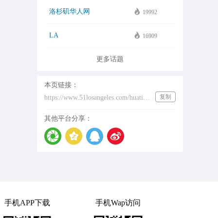
洛杉矶华人网
19992
LA
16909
更多话题
本页链接：
复制
https://www.51losangeles.com/huati/%E5%A5%BD%E8%8E%B1%E5%9D%9E%E7%BC%96%E5%89%A7
其他平台分享：
手机APP下载
手机Wap访问