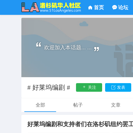
首页
论坛
欢迎加入本话题... ...
# 好莱坞编剧 #
关注
发表
全部
帖子
文章
好莱坞编剧和支持者们在洛杉矶纽约罢