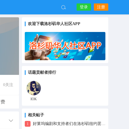
登录
注册
欢迎下载洛杉矶华人社区APP
话题贡献者排行
0
关注
IOK
付费
相关帖子
好莱坞编剧和支持者们在洛杉矶纽约罢工抗议
1