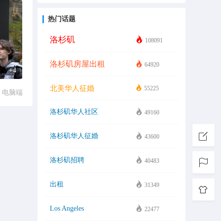
热门话题
洛杉矶
108091
洛杉矶房屋出租
64920
+4
北美华人征婚
55225
电脑端
洛杉矶华人社区
49160
洛杉矶华人征婚
43600
洛杉矶招聘
40483
出租
31349
Los Angeles
22477