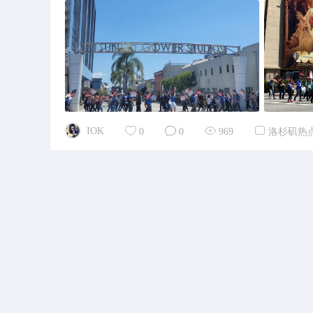
IOK
0
0
969
洛杉矶热