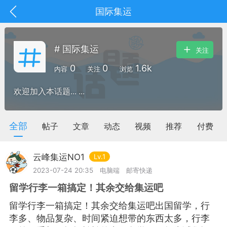
国际集运
# 国际集运
关注
0
0
1.6k
内容
关注
浏览
欢迎加入本话题... ...
全部
帖子
文章
动态
视频
推荐
付费
云峰集运NO1
Lv.1
2023-07-24 20:35
电脑端
邮寄快递
留学行李一箱搞定！其余交给集运吧
抽奖
每日任务
签到有奖
留学行李一箱搞定！其余交给集运吧出国留学，行
华人资讯
李多、物品复杂、时间紧迫想带的东西太多，行李
频
阅读洛杉矶新闻