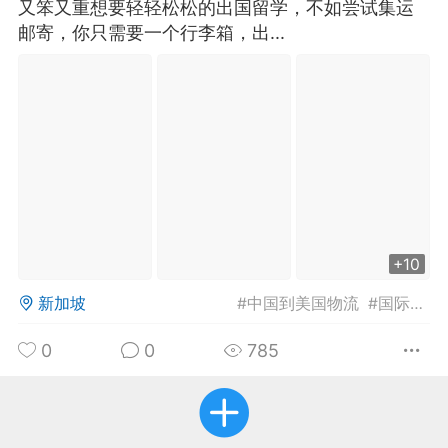
又笨又重想要轻轻松松的出国留学，不如尝试集运
邮寄，你只需要一个行李箱，出...
华人论坛
加入社区交流
杉矶华人社区信息发布规范》
杉矶华人社区账号注册及使用规范》
室
洛杉矶热点
娱乐八卦
同乡联谊
+10
新加坡
#
中国到美国物流
#
国际集运
0
0
785
租
民宿短租
房屋买卖
商铺转让