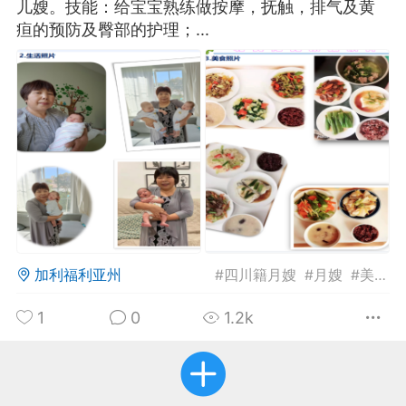
儿嫂。技能：给宝宝熟练做按摩，抚触，排气及黄
疸的预防及臀部的护理；...
华人论坛
加入社区交流
杉矶华人社区信息发布规范》
杉矶华人社区账号注册及使用规范》
室
洛杉矶热点
娱乐八卦
同乡联谊
加利福利亚州
#
四川籍月嫂
#
月嫂
#
美国月嫂
1
0
1.2k
租
民宿短租
房屋买卖
商铺转让