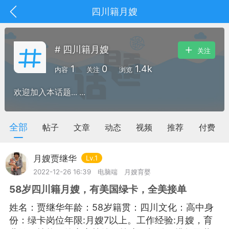
四川籍月嫂
# 四川籍月嫂
关注
1
0
1.4k
内容
关注
浏览
欢迎加入本话题... ...
全部
帖子
文章
动态
视频
推荐
付费
月嫂贾继华
Lv.1
2022-12-26 16:39
电脑端
月嫂育婴
58岁四川籍月嫂，有美国绿卡，全美接单
抽奖
每日任务
签到有奖
姓名：贾继华年龄：58岁籍贯：四川文化：高中身
华人资讯
份：绿卡岗位年限:月嫂7以上。工作经验:月嫂，育
频
阅读洛杉矶新闻