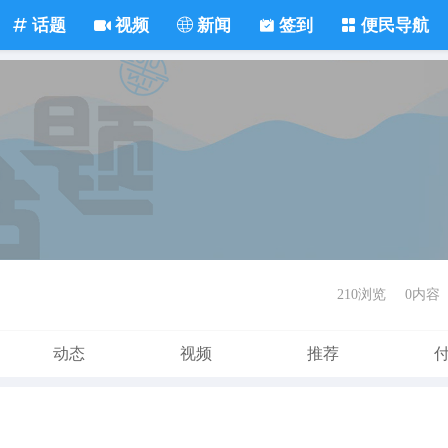
话题
视频
新闻
签到
便民导航
210浏览
0内容
动态
视频
推荐