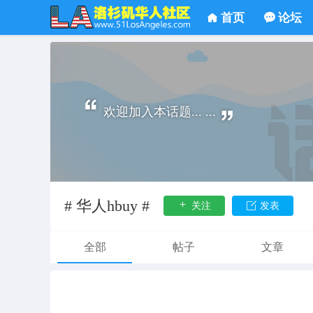
首页
论坛
欢迎加入本话题... ...
# 华人hbuy #
关注
发表
全部
帖子
文章