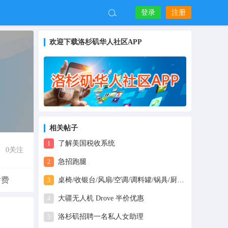
登录
注册
欢迎下载洛杉矶华人社区APP
相关帖子
了解美国税收系统
1
0
关注
急招跑腿
2
付费
桌椅/收银台/风扇/空调/调料罐/锅具/厨具–餐厅货品海运新加坡到门
3
大疆无人机 Drove 半价优惠
4
洛杉矶招聘一名私人女助理
5