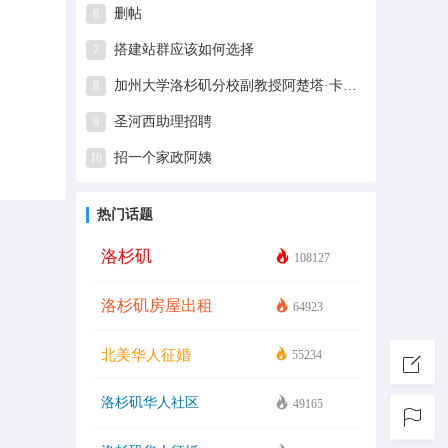
删帖
6
搭建站群应该如何选择
7
加州大学洛杉矶分校副教授阿楚塔·卡丹比研发非接触式、立即出结果的新冠病毒检测方法
8
圣河西助理招聘
9
招一个家政阿姨
10
热门话题
洛杉矶
108127
洛杉矶房屋出租
64923
北美华人征婚
55234
洛杉矶华人社区
49165