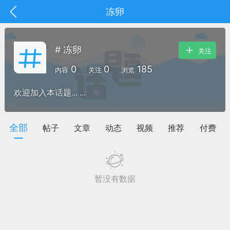
冻卵
# 冻卵
关注
0
0
185
内容
关注
浏览
欢迎加入本话题... ...
全部
帖子
文章
动态
视频
推荐
付费
暂没有数据
抽奖
每日任务
签到有奖
华人资讯
频
阅读洛杉矶新闻