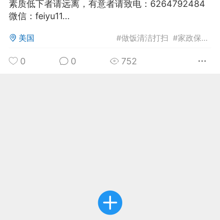
素质低下者请远离，有意者请致电：6264792484
微信：feiyu11...
华人论坛
加入社区交流
美国
#
做饭清洁打扫
#
家政保姆
#
杉矶华人社区信息发布规范》
0
0
752
杉矶华人社区账号注册及使用规范》
室
洛杉矶热点
娱乐八卦
同乡联谊
租
民宿短租
房屋买卖
商铺转让