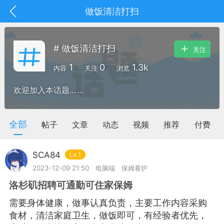
做饭清洁打扫
# 做饭清洁打扫
关注
1
0
1.3k
内容
关注
浏览
欢迎加入本话题... ...
全部
帖子
文章
动态
视频
推荐
付费
SCA84
Lv.1
2023-12-09 21:50
电脑端
保姆看护
洛杉矶招聘可通勤可住家保姆
抽奖
每日任务
签到有奖
需要身体健康，做事认真负责，主要工作内容采购
华人资讯
食材，清洁家庭卫生，做饭即可，有经验者优先，
频
阅读洛杉矶新闻