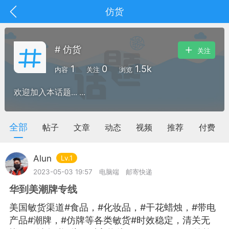
仿货
# 仿货
关注
1
0
1.5k
内容
关注
浏览
欢迎加入本话题... ...
全部
帖子
文章
动态
视频
推荐
付费
Alun
Lv.1
2023-05-03 19:57
电脑端
邮寄快递
华到美潮牌专线
抽奖
每日任务
签到有奖
美国敏货渠道#食品，#化妆品，#干花蜡烛，#带电
华人资讯
产品#潮牌，#仿牌等各类敏货#时效稳定，清关无
频
阅读洛杉矶新闻