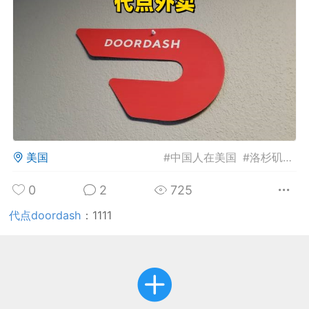
华人论坛
加入社区交流
杉矶华人社区信息发布规范》
杉矶华人社区账号注册及使用规范》
美国
#
中国人在美国
#
洛杉矶
#
洛
室
洛杉矶热点
娱乐八卦
同乡联谊
0
2
725
代点doordash
：
1111
租
民宿短租
房屋买卖
商铺转让