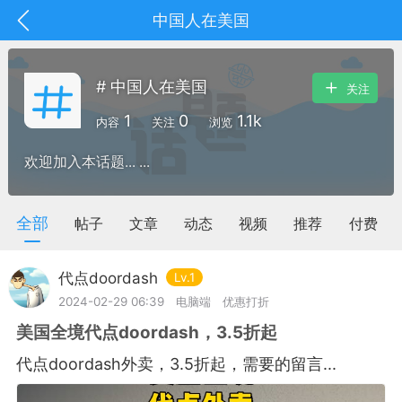
中国人在美国
# 中国人在美国
关注
1
0
1.1k
内容
关注
浏览
欢迎加入本话题... ...
全部
帖子
文章
动态
视频
推荐
付费
代点doordash
Lv.1
2024-02-29 06:39
电脑端
优惠打折
美国全境代点doordash，3.5折起
抽奖
每日任务
签到有奖
代点doordash外卖，3.5折起，需要的留言...
华人资讯
频
阅读洛杉矶新闻