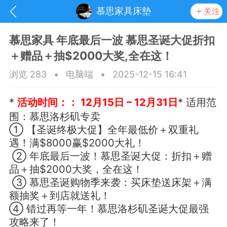
慕思家具床墊
关注
慕思家具 年底最后一波 慕思圣诞大促折扣
＋赠品＋抽$2000大奖,全在这！
浏览 283
•
电脑端
•
2025-12-15 16:41
*
活动时间：： 12月15日 – 12月31日
* 适用范
围：慕思洛杉矶专卖
① 【圣诞终极大促】全年最低价＋双重礼
遇！满$8000赢$2000大礼！
② 年底最后一波！慕思圣诞大促：折扣＋赠
品＋抽$2000大奖，全在这！
③ 慕思圣诞购物季来袭：买床垫送床架＋满
抽奖
每日任务
签到有奖
额抽奖＋到店就送礼！
④ 错过再等一年！慕思洛杉矶圣诞大促最强
华人资讯
攻略来了！
频
阅读洛杉矶新闻