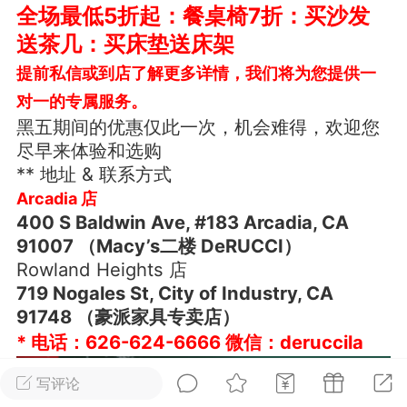
全场最低5折起：餐桌椅7折：买沙发
华人论坛
送茶几：买床垫送床架
加入社区交流
提前私信或到店了解更多详情，我们将为您提供一
对一的专属服务。
杉矶华人社区信息发布规范》
黑五期间的优惠仅此一次，机会难得，欢迎您
杉矶华人社区账号注册及使用规范》
尽早来体验和选购
** 地址 & 联系方式
Arcadia 店
400 S Baldwin Ave, #183 Arcadia, CA
室
洛杉矶热点
娱乐八卦
同乡联谊
91007 （Macy’s二楼 DeRUCCI）
Rowland Heights 店
719 Nogales St, City of Industry, CA
91748 （豪派家具专卖店）
租
民宿短租
房屋买卖
商铺转让
* 电话：626-624-6666 微信：deruccila
写评论