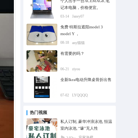
个人出手一台ACEMAGIC笔
记本电脑，价格便宜。
03-14
Janey07
免费 特斯拉遮阳model 3
model Y ，
08-18
any猫猫
有需要的吗？
06-21
ziyou
全新Ikea电动升降桌骨折出售
07-02
LYQQQQ
热门视频
私人订制, 豪华冲浪泳池, 恒温
室内泳池, “壕”无人性
安家洛橙