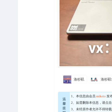
洛杉矶
洛杉矶
1、本信息由会员
miketo
发
温
2、如需删除本信息，请点击
馨
提
3、未经原作者允许不得转