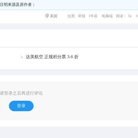
请注明来源及原作者；
美国
拉黑
举报
1年前
电脑端
阅读： 1k
达美航空 正规积分票 3-6 折
请登录之后再进行评论
登录