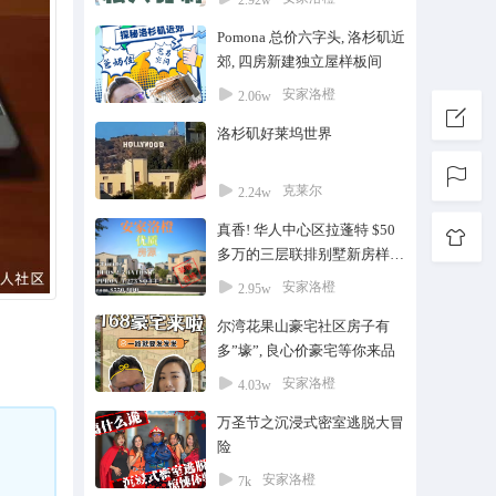
2.92w
Pomona 总价六字头, 洛杉矶近
郊, 四房新建独立屋样板间
安家洛橙
2.06w
洛杉矶好莱坞世界
克莱尔
2.24w
真香! 华人中心区拉蓬特 $50
多万的三层联排别墅新房样板
间
安家洛橙
2.95w
尔湾花果山豪宅社区房子有
多”壕”, 良心价豪宅等你来品
安家洛橙
4.03w
万圣节之沉浸式密室逃脱大冒
险
安家洛橙
7k