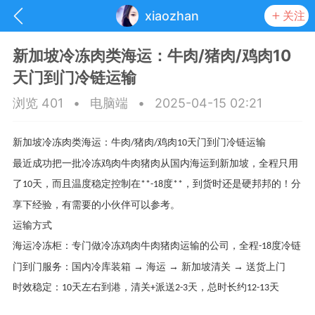
xiaozhan
关注
新加坡冷冻肉类海运：牛肉/猪肉/鸡肉10
天门到门冷链运输
浏览 401
•
电脑端
•
2025-04-15 02:21
新加坡冷冻肉类海运：牛肉
猪肉
鸡肉
天门到门冷链运输
/
/
10
最近成功把一批冷冻鸡肉牛肉猪肉从国内海运到新加坡，全程只用
了
天，而且温度稳定控制在
度
，到货时还是硬邦邦的！分
10
**-18
**
享下经验，有需要的小伙伴可以参考。
运输方式
海运冷冻柜：专门做冷冻鸡肉牛肉猪肉运输的公司，全程
度冷链
-18
抽奖
每日任务
签到有奖
门到门服务：国内冷库装箱
→ 海运 → 新加坡清关 → 送货上门
时效稳定：
天左右到港，清关
派送
天，总时长约
天
10
+
2-3
12-13
华人资讯
频
阅读洛杉矶新闻