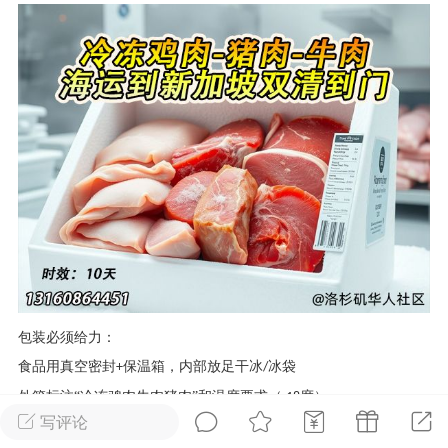
华人论坛
加入社区交流
杉矶华人社区信息发布规范》
杉矶华人社区账号注册及使用规范》
室
洛杉矶热点
娱乐八卦
同乡联谊
包装必须给力：
租
民宿短租
房屋买卖
商铺转让
食品用真空密封
保温箱，内部放足干冰
冰袋
+
/
外箱标注
“冷冻鸡肉牛肉猪肉”和温度要求（
度）
-18
写评论
结论：完全可行！
只要选对物流公司
包装到位，冷冻鸡肉牛肉猪
+