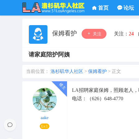
首页
论坛
保姆看护
关注：
24
关注
请家庭陪护阿姨
当前位置：
洛杉矶华人社区
>
保姆看护
>
正文
LA招聘家庭保姆，照顾老人，喂
电话：（626）648-4770
aake
Lv.1