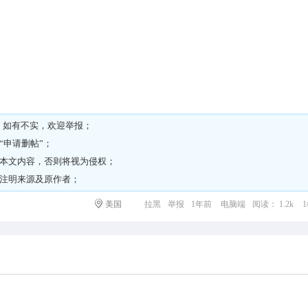
，如有不实，欢迎举报；
“
申请删帖
”；
载本文内容，否则将视为侵权；
请注明来源及原作者；
美国
拉黑
举报
1年前
电脑端
阅读： 1.2k