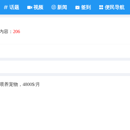
话题
视频
新闻
签到
便民导航
内容：
206
养宠物，4800$/月