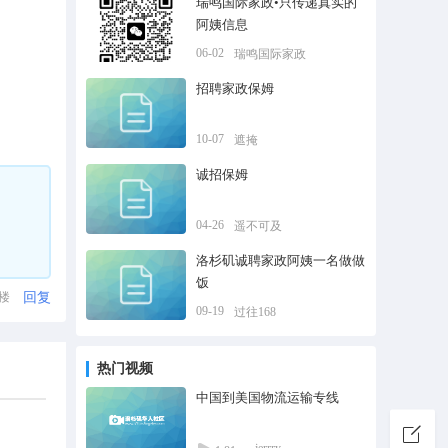
瑞鸣国际家政•只传递真实的
阿姨信息
06-02
瑞鸣国际家政
招聘家政保姆
10-07
遮掩
诚招保姆
04-26
遥不可及
洛杉矶诚聘家政阿姨一名做做
饭
回复
1楼
09-19
过往168
热门视频
中国到美国物流运输专线