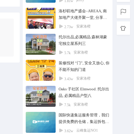
jerrry
1.81w
洛杉矶地产盛会–AREAA, 南
加地产大佬齐聚一堂, 分享心
得体会
安家洛橙
2.73w
托尔出品,必属精品.森林湖豪
宅独立屋系列三
安家洛橙
5.7k
装修找对 “门”, 安全又放心, 你
不能不知的门道
安家洛橙
3.43w
Oaks 子社区 Elmwood. 托尔出
品, 必属精品户型八
安家洛橙
7.5k
国际快递集运服务管理，我们
提供免费的仓储，集运拆包拍
照，打包拼箱服务， 我们主
云峰集运NO1
3.62w