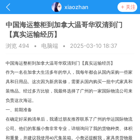
xiaozhan
关注
中国海运整柜到加拿大温哥华双清到门
【真实运输经历】
浏览 494
•
电脑端
•
2025-03-10 18:37
中国海运整柜到加拿大温哥华双清到门【真实运输经历】
作为一名在加拿大生活多年的华人，我每年都会从国内采购一些家
具和日用品。这次因为新房装修，需要从国内购买一批中式家具和
装饰品。经过多方比较，我最终选择了
广州
的一家国际物流公司来
负责这次海运。
一、前期准备
抽奖
每日任务
签到有奖
在确定好采购清单后，我通过朋友推荐联系了
广州
的华运国际物流
公司。他们的客服
小詹
非常专业，详细询问了我的货物种类、体积
华人资讯
和重量，并建议我使用
尺集装箱。
小詹
还提醒我，家具类货物最
40
频
阅读洛杉矶新闻