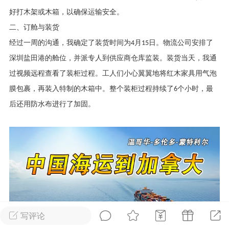
好打木架或木箱，以确保运输安全。
华人论坛
二、订舱与装货
加入社区交流
经过一周的沟通，我确定了装货时间为
月
日。物流公司安排了
4
15
深圳
盐田港的舱位，并派专人到供应商仓库监装。装货当天，我通
杉矶华人社区信息发布规范》
杉矶华人社区账号注册及使用规范》
过视频远程查看了装柜过程。工人们小心翼翼地将红木家具用气泡
膜包裹，再装入特制的木箱中。整个装柜过程持续了
个小时，最
6
后还用防水布进行了加固。
室
洛杉矶热点
娱乐八卦
同乡联谊
租
民宿短租
房屋买卖
商铺转让
写评论