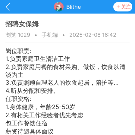
Blithe
关注
招聘女保姆
浏览 1029
•
手机端
•
2025-02-08 16:42
岗位职责:
1.负责家庭卫生清洁工作
2.负责家庭用餐的食材采购、做饭，饮食以清
淡为主
3.负责照顾自理老人的饮食起居，陪护等…
4.听从分配和安排。
任职资格:
1.身体健康，年龄25-50岁
抽奖
每日任务
签到有奖
2.有相关工作经验者优先考虑
包工作餐馊住宿
华人资讯
薪资待遇具体面议
频
阅读洛杉矶新闻