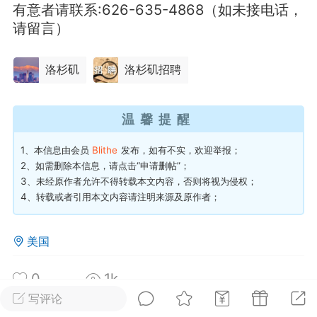
有意者请联系:626-635-4868（如未接电话，
请留言）
华人论坛
加入社区交流
洛杉矶
洛杉矶招聘
杉矶华人社区信息发布规范》
杉矶华人社区账号注册及使用规范》
温馨提醒
1、本信息由会员
Blithe
发布，如有不实，欢迎举报；
2、如需删除本信息，请点击“
申请删帖
”；
室
洛杉矶热点
娱乐八卦
同乡联谊
3、未经原作者允许不得转载本文内容，否则将视为侵权；
4、转载或者引用本文内容请注明来源及原作者；
美国
租
民宿短租
房屋买卖
商铺转让
0
1k
写评论