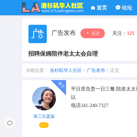
首页
论坛
广告发布
关注：
125
关注
招聘保姆陪伴老太太会自理
当前位置：
洛杉矶华人社区
>
广告发布
>
正文
平日里负责一日三餐.陪老太
以
电话341-240-7327
第三次盖饭
Lv.1