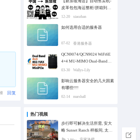
【新加坡海运】自动售卖机-
皮革包包海运整柜/拼箱到新
加坡
12-20
xiaozhan
如何选用合适的服务器
07-02
香港服务器
QCN9074/QCN9024 WiFi6E
4×4 MU-MIMO Dual-Band
WiFi Module
03-30
Wallys-Lily
MiniPCIe|DR9074E
影响云服务器安全的几大因素
有哪些!!!!
回复
1楼
02-14
marshall
热门视频
步行即可解决生活所需, 安大
略 Sunset Ranch 样板间, 太阳
能系统助力节能, 靠近高速公
安家洛橙