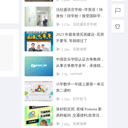
2.86w
路和各大超市
法拉盛语言学校--学英语！转
身份！转学校！接受国际学
生！
法拉盛语言学校
3.17w
2023 年最靠谱买房建议–买房
不要等, 等就错过了
安家洛橙
2.24w
中国音乐学院认证古筝教师，
从事古筝教学多年，承接线上
1对1古筝教学，考级曲目、流
survived
7.7k
行曲指导，150RMB一节，有
小学数学一年级上册第一单元
意请微信联系。 电话：（
第二课时
86）17753104395 邮箱：
3501442976@qq.com 微信：
红叶纷飞
1.33w
a17753104395
洛杉矶近郊, 老城 Pomona 新
房样板间 ,交通便利,投资洼地,
低买高卖
安家洛橙
1.43w