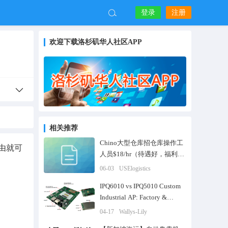
登录
注册
欢迎下载洛杉矶华人社区APP
相关推荐
Chino大型仓库招仓库操作工
由就可
人员$18/hr（待遇好，福利
高）
06-03
USElogistics
IPQ6010 vs IPQ5010 Custom
Industrial AP: Factory &
Warehouse Use Case
04-17
Wallys-Lily