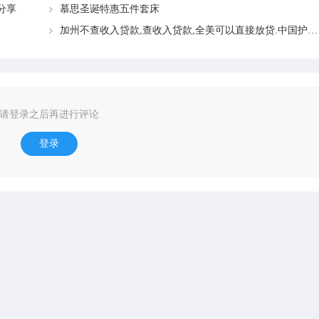
分享
慕思圣诞特惠五件套床
加州不查收入贷款,查收入贷款,全美可以直接放贷.中国护照,学生签证均可贷款!
请登录之后再进行评论
登录