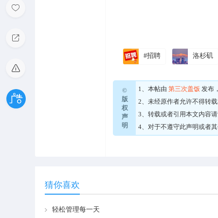
#招聘
洛杉矶
1、本帖由
第三次盖饭
发布
©
版
2、未经原作者允许不得转
权
3、转载或者引用本文内容
声
明
4、对于不遵守此声明或者
猜你喜欢
轻松管理每一天