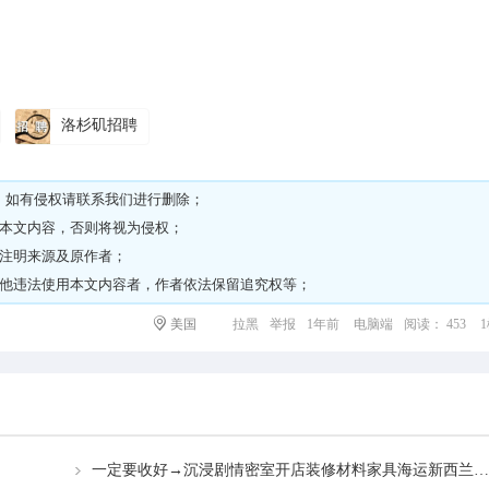
洛杉矶招聘
，如有侵权请
联系我们
进行删除；
载本文内容，否则将视为侵权；
请注明来源及原作者；
其他违法使用本文内容者，作者依法保留追究权等；
美国
拉黑
举报
1年前
电脑端
阅读： 453
一定要收好→沉浸剧情密室开店装修材料家具海运新西兰奥克兰运输指南