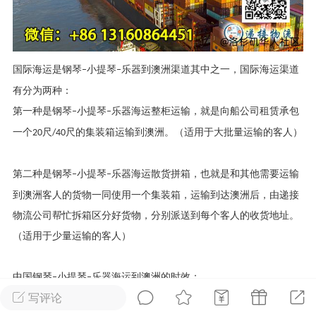
华人论坛
加入社区交流
国际海运是钢琴
小提琴
乐器到澳洲渠道其中之一，国际海运渠道
–
–
杉矶华人社区信息发布规范》
有分为两种：
杉矶华人社区账号注册及使用规范》
第一种是钢琴
小提琴
乐器海运整柜运输，就是向船公司租赁承包
–
–
一个
尺
尺的集装箱运输到澳洲。（适用于大批量运输的客人）
20
/40
第二种是钢琴
小提琴
乐器海运散货拼箱，也就是和其他需要运输
–
–
室
洛杉矶热点
娱乐八卦
同乡联谊
到澳洲客人的货物一同使用一个集装箱，运输到达澳洲后，由递接
物流公司帮忙拆箱区分好货物，分别派送到每个客人的收货地址。
（适用于少量运输的客人）
租
民宿短租
房屋买卖
商铺转让
中国钢琴
小提琴
乐器海运到澳洲的时效：
–
–
写评论
中国
→
澳洲
悉尼
开船后
时效：
天
16