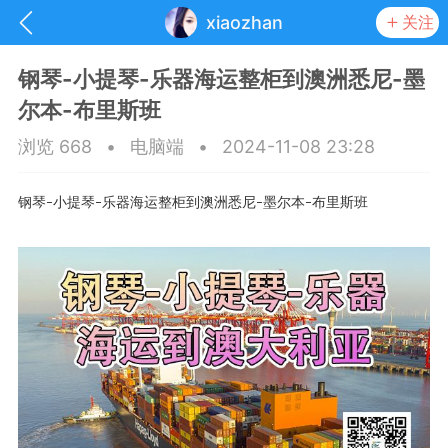
xiaozhan
关注
钢琴-小提琴-乐器海运整柜到澳洲悉尼-墨
尔本-布里斯班
浏览 668
•
电脑端
•
2024-11-08 23:28
钢琴
小提琴
乐器海运整柜到澳洲悉尼
墨尔本
布里斯班
–
–
–
–
抽奖
每日任务
签到有奖
华人资讯
频
阅读洛杉矶新闻