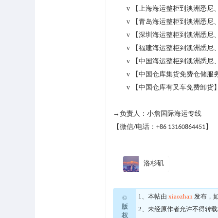
v
【上海海运整柜到澳洲悉尼
v
【青岛海运整柜到澳洲悉尼
v
【深圳海运整柜到澳洲悉尼
v
【福建海运整柜到澳洲悉尼
v
【中国海运整柜到澳洲悉尼
v
【中国仓库集货免费仓储服
v
【中国仓库有叉车免费卸货
→负责人：小詹国际海运专线
【微信
电话：
】
/
+86 13160864451
洛杉矶
1、本帖由
xiaozhan
发布，
©
版
2、未经原作者允许不得转
权