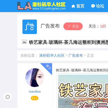
首页
论坛
广告发布
关注：
125
关注
铁艺家具-玻璃杯-茶几海运整柜到澳洲悉
当前位置：
洛杉矶华人社区
>
广告发布
>
正文
铁艺家具
玻璃杯
茶几海运整柜到
–
–
xiaozhan
Lv.1