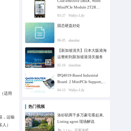
Cost-effective DBDC Wifi6
MiniPCIe Module 2T2R
MT7915|Wallystech
03-27
Wallys-Lily
固态硬盘好处
06-05
alanalan
【新加坡清关】日本大阪港海
运整柜到新加坡港清关服务
02-16
xiaozhan
IPQ4019-Based Industrial
Board: 2 MiniPCIe Support,
OpenWRT LTE, 5G, MT7915
04-13
Wallys-Lily
（适用
热门视频
洛杉矶两千多万豪宅看起来,
箱，运输
Listing agent 现场解说
客人）
安家洛橙
3.12w