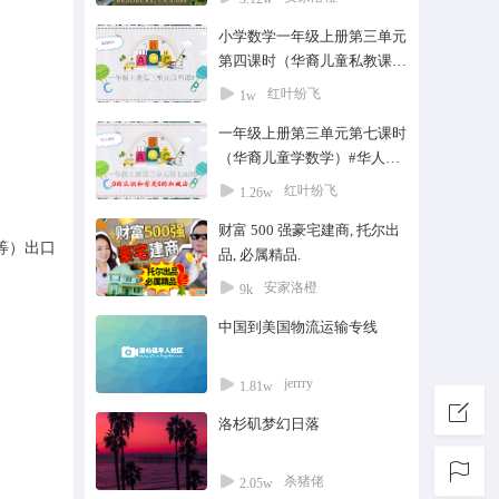
小学数学一年级上册第三单元
第四课时（华裔儿童私教课）
#家教#培训#教育#在线教育#
红叶纷飞
1w
私教一对一#华文教育#中文学
一年级上册第三单元第七课时
校
（华裔儿童学数学）#华人子
女@华裔儿童@家教培训#在
红叶纷飞
1.26w
线教育#一对一私教
财富 500 强豪宅建商, 托尔出
等）出口
品, 必属精品.
安家洛橙
9k
中国到美国物流运输专线
jerrry
1.81w
洛杉矶梦幻日落
杀猪佬
2.05w