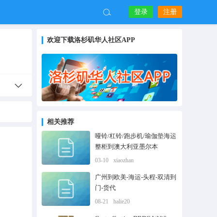
登录
注册
欢迎下载洛杉矶华人社区APP
相关推荐
哑铃/杠铃/跑步机/瑜伽垫海运
整柜到澳大利亚墨尔本
03-10
xiaozhan
广州到欧美-海运-头程-双清到
门-货代
08-21
halie20