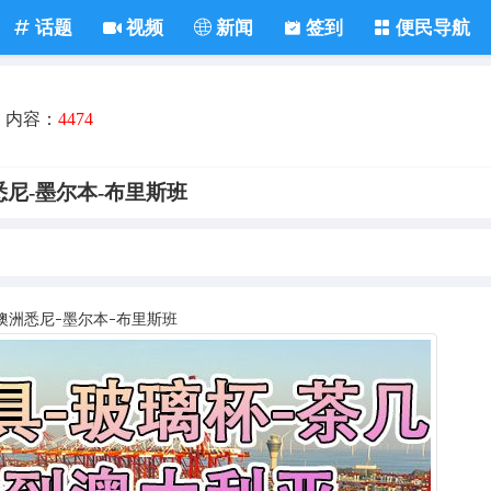
话题
视频
新闻
签到
便民导航
内容：
4474
尼-墨尔本-布里斯班
澳洲悉尼
墨尔本
布里斯班
–
–