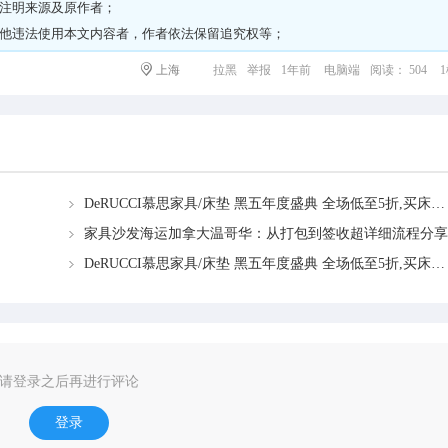
请注明来源及原作者；
其他违法使用本文内容者，作者依法保留追究权等；
上海
拉黑
举报
1年前
电脑端
阅读： 504
DeRUCCI慕思家具/床垫 黑五年度盛典 全场低至5折,买床垫送床架、豪礼多重送！
家具沙发海运加拿大温哥华：从打包到签收超详细流程分享
DeRUCCI慕思家具/床垫 黑五年度盛典 全场低至5折,买床垫送床架、豪礼多重送！
请登录之后再进行评论
登录