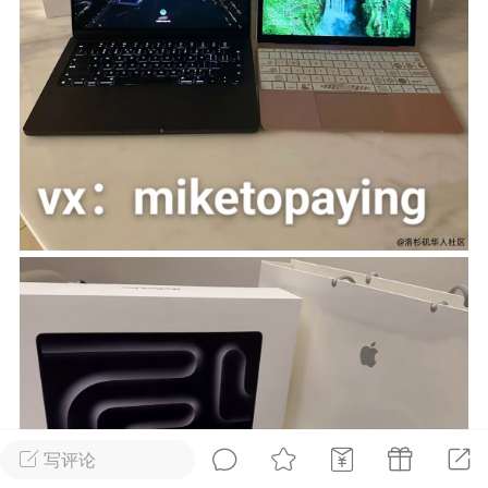
华人论坛
加入社区交流
杉矶华人社区信息发布规范》
杉矶华人社区账号注册及使用规范》
室
洛杉矶热点
娱乐八卦
同乡联谊
租
民宿短租
房屋买卖
商铺转让
写评论