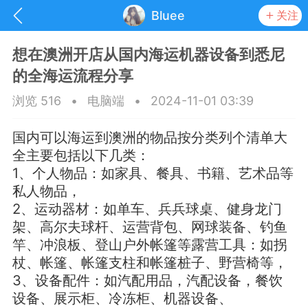
Bluee
关注
想在澳洲开店从国内海运机器设备到悉尼
的全海运流程分享
浏览 516
•
电脑端
•
2024-11-01 03:39
国内可以海运到澳洲的物品按分类列个清单大
全主要包括以下几类：
1、个人物品：如家具、餐具、书籍、艺术品等
私人物品，
2、运动器材：如单车、兵兵球桌、健身龙门
架、高尔夫球杆、运营背包、网球装备、钓鱼
竿、冲浪板、登山户外帐篷等露营工具：如拐
抽奖
每日任务
签到有奖
杖、帐篷、帐篷支柱和帐篷桩子、野营椅等，
3、设备配件：如汽配用品，汽配设备，餐饮
华人资讯
设备、展示柜、冷冻柜、机器设备、
频
阅读洛杉矶新闻