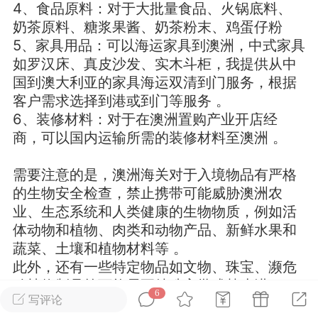
4、食品原料：对于大批量食品、火锅底料、
奶茶原料、糖浆果酱、奶茶粉末、鸡蛋仔粉
华人论坛
5、家具用品：可以海运家具到澳洲，中式家具
加入社区交流
如罗汉床、真皮沙发、实木斗柜，我提供从中
国到澳大利亚的家具海运双清到门服务，根据
杉矶华人社区信息发布规范》
客户需求选择到港或到门等服务 。
杉矶华人社区账号注册及使用规范》
6、装修材料：对于在澳洲置购产业开店经
商，可以国内运输所需的装修材料至澳洲 。
需要注意的是，澳洲海关对于入境物品有严格
室
洛杉矶热点
娱乐八卦
同乡联谊
的生物安全检查，禁止携带可能威胁澳洲农
业、生态系统和人类健康的生物物质，例如活
体动物和植物、肉类和动物产品、新鲜水果和
蔬菜、土壤和植物材料等 。
租
民宿短租
房屋买卖
商铺转让
此外，还有一些特定物品如文物、珠宝、濒危
动植物制品等可能需要特殊审批或禁止进口 。
6
写评论