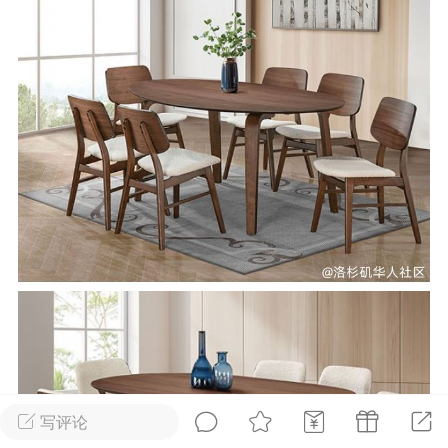
华人论坛
加入社区交流
杉矶华人社区信息发布规范》
杉矶华人社区账号注册及使用规范》
室
洛杉矶热点
娱乐八卦
同乡联谊
租
民宿短租
房屋买卖
商铺转让
写评论