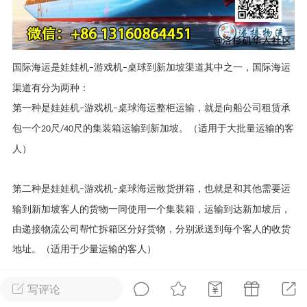
华人论坛
加入社区交流
国际海运是娃娃机
游戏机
桌球到新加坡渠道其中之一，国际海运
–
–
杉矶华人社区信息发布规范》
渠道有分为两种：
杉矶华人社区账号注册及使用规范》
第一种是娃娃机
游戏机
桌球海运整柜运输，就是向船公司租赁承
–
–
包一个
尺
尺的集装箱运输到新加坡。（适用于大批量运输的客
20
/40
人）
室
洛杉矶热点
娱乐八卦
同乡联谊
第二种是娃娃机
游戏机
桌球海运散货拼箱，也就是和其他需要运
–
–
输到新加坡客人的货物一同使用一个集装箱，运输到达新加坡后，
由递接物流公司帮忙拆箱区分好货物，分别派送到每个客人的收货
租
民宿短租
房屋买卖
商铺转让
地址。（适用于少量运输的客人）
写评论
中国娃娃机
游戏机
桌球海运整柜到新加坡，可以从中国任意港口
–
–