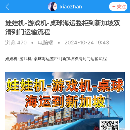
xiaozhan
关注
娃娃机-游戏机-桌球海运整柜到新加坡双
清到门运输流程
浏览 470
•
电脑端
•
2024-10-24 19:43
娃娃机
游戏机
桌球海运整柜到新加坡双清到门运输流程
–
–
抽奖
每日任务
签到有奖
华人资讯
频
阅读洛杉矶新闻