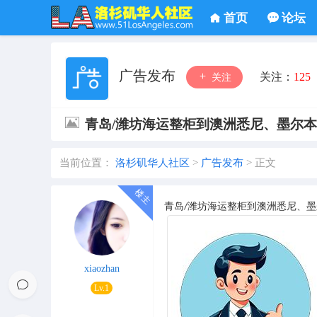
首页
论坛
广告发布
关注：
125
关注
青岛/潍坊海运整柜到澳洲悉尼、墨尔
当前位置：
洛杉矶华人社区
>
广告发布
>
正文
青岛
潍坊海运整柜到澳洲悉尼、墨
/
xiaozhan
Lv.1