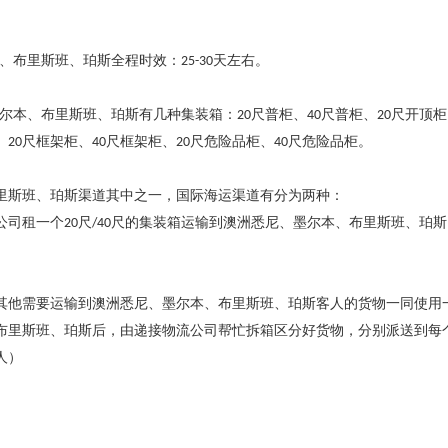
、布里斯班、珀斯全程时效：
天左右。
25-30
尔本、布里斯班、珀斯有几种集装箱：
尺普柜、
尺普柜、
尺开顶柜
20
40
20
、
尺框架柜、
尺框架柜、
尺危险品柜、
尺危险品柜。
20
40
20
40
里斯班、珀斯渠道其中之一，国际海运渠道有分为两种：
公司租一个
尺
尺的集装箱运输到澳洲悉尼、墨尔本、布里斯班、珀斯
20
/40
其他需要运输到澳洲悉尼、墨尔本、布里斯班、珀斯客人的货物一同使用
布里斯班、珀斯后，由递接物流公司帮忙拆箱区分好货物，分别派送到每
人）