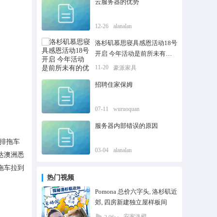
云服务器的优势
12-26
alanalan
洛杉矶慕思寝具感恩活动18号
开启 ️今年活动是前所未有的
优惠
11-20
豪派家具
招聘住家保姆
07-11
wuruoquan
服务器内部错误的原因
排拖车
03-04
alanalan
达澳洲悉
拖车拉到
热门视频
Pomona 总价六字头, 洛杉矶近
郊, 四房新建独立屋样板间
安家洛橙