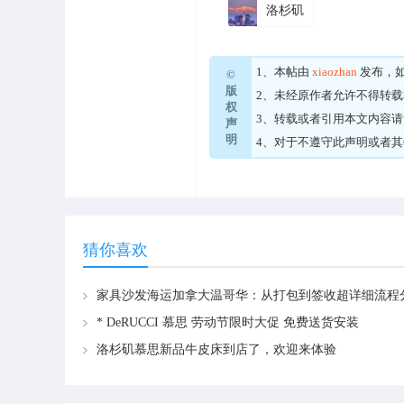
洛杉矶
1、本帖由
xiaozhan
发布，
©
版
2、未经原作者允许不得转
权
3、转载或者引用本文内容
声
明
4、对于不遵守此声明或者
猜你喜欢
家具沙发海运加拿大温哥华：从打包到签收超详细流程
* DeRUCCI 慕思 劳动节限时大促 免费送货安装
洛杉矶慕思新品牛皮床到店了，欢迎来体验