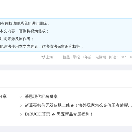
如有侵权请
联系我们
进行删除；
载本文内容，否则将视为侵权；
请注明来源及原作者；
其他违法使用本文内容者，作者依法保留追究权等；
上海
拉黑
举报
1年前
电脑端
阅读： 582
分享
慕思现代轻奢餐桌
诸葛亮韩信无双皮肤上线🔥！海外玩家怎么充值王者荣耀点券？
DeRUCCI慕思 🔥 黑五新品专属福利！