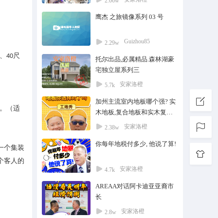
2.06w
鹰杰 之旅镜像系列 03 号
Guizhou85
2.29w
、
尺
40
托尔出品,必属精品.森林湖豪
宅独立屋系列三
安家洛橙
5.7k
加州主流室内地板哪个强? 实
。（适
木地板,复合地板和实木复合
地板如何挑选?
安家洛橙
2.38w
你每年地税付多少, 他说了算!
一个集装
个客人的
安家洛橙
4.7k
AREAA对话阿卡迪亚亚裔市
长
安家洛橙
2.8w