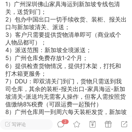
1）广州深圳佛山家具海运到新加坡专线包清
关，送货到门；
华人论坛
2）包办中国出口一切手续收货、装柜、报关出
加入社区交流
口与新加坡清关、派送；
3）客户只需要提供货物清单即可（商业或个
杉矶华人社区信息发布规范》
人物品都可）；
杉矶华人社区账号注册及使用规范》
4）派送范围：新加坡全境派送；
5）广州仓库免费存放1-2个月；
6）提供检查货物情况，提供打木架，打托和
打木箱更服务；
室
洛杉矶热点
娱乐八卦
同乡联谊
7）DDU：即双清关门到门，货物只需送到我
司仓库，其余的装柜-报关出口-家具海运-新加
坡清关-派送均无需客人操作，但客人需按照货
值缴纳8%税费（可跟运费一起预付）
租
民宿短租
房屋买卖
商铺转让
8）广州仓库周一到周六每天装柜发货，新加坡
注册清关公司，支持paynow支付运费；
2
写评论