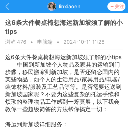
linxiaoen
关注
这6条大件餐桌椅想海运新加坡须了解的小
tips
浏览 476
•
电脑端
•
2024-10-11 11:28
这6条大件餐桌椅想海运新加坡须了解的小tips
中国到新加坡个人物品及家具的运输到门
步骤，移民搬家到新加坡，是否还留恋国内的
某些物品，如个人的生活用品/家具用品/电器/
装饰材料/服装及工艺品等等。是否需要运送到
新加坡国家呢？不要为这些复杂的托运手续和
烦琐的整理物品工作感到一筹莫展，以下我会
抽奖
每日任务
签到有奖
教你一些超级简答的方法帮你搞定一切：
华人资讯
海运到新加坡详细服务：
频
阅读洛杉矶新闻