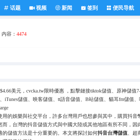
话题
视频
新闻
签到
便民导航
内容：
4474
4.66美元，cvcka.tw限時優惠 ，點擊鏈接
tiktok儲值
、
原神儲值7-
、
iTunes儲值
、
映客儲值
、
tt語音儲值
、
B站儲值
、
貓耳fm儲值
、
arge
使用的娛樂與社交平台，許多台灣用戶也想參與其中，購買抖音
然而，台灣的抖音儲值方式與中國大陸或其他地區有所不同，因
適的儲值方法是十分重要的。本文將探討如何
抖音台灣儲值
、超商