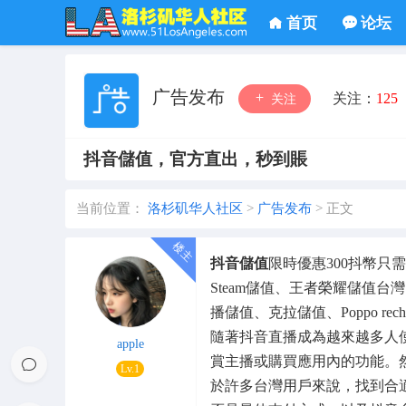
首页
论坛
广告发布
关注：
125
关注
抖音儲值，官方直出，秒到賬
当前位置：
洛杉矶华人社区
>
广告发布
>
正文
抖音儲值
限時優惠300抖幣只需$
Steam儲值
、
王者榮耀儲值台灣
播儲值
、
克拉儲值
、
Poppo rech
隨著抖音直播成為越來越多人
apple
賞主播或購買應用內的功能。
Lv.1
於許多台灣用戶來說，找到合