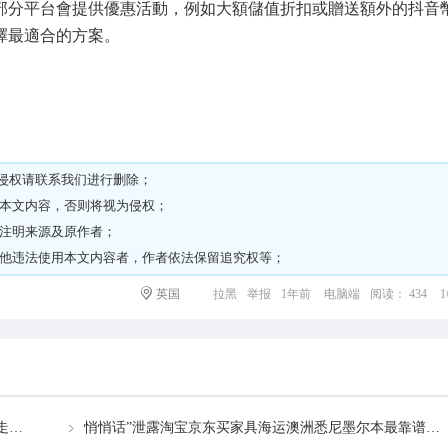
部分平台會提供優惠活動，例如大額儲值折扣或贈送額外的抖音
擇最適合的方案。
侵权请
联系我们
进行删除；
载本文内容，否则将视为侵权；
请注明来源及原作者；
其他违法使用本文内容者，作者依法保留追究权等；
英国
拉黑
举报
1年前
电脑端
阅读： 434
请问一下！想从国内海运一批个人家具到澳洲布里斯班走拼箱还包柜好
悄悄话”泄露淘宝京东买家具海运澳洲悉尼墨尔本最靠谱的攻略分享