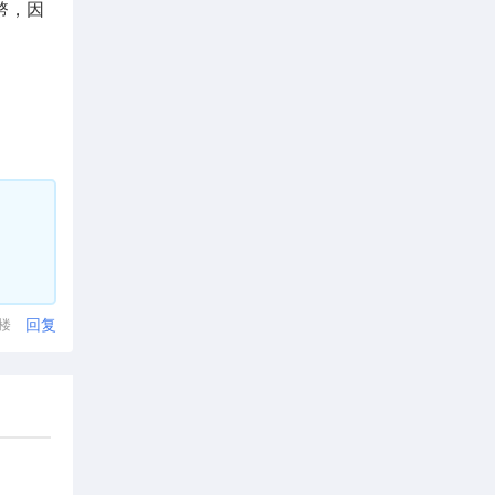
幣，因
回复
1楼