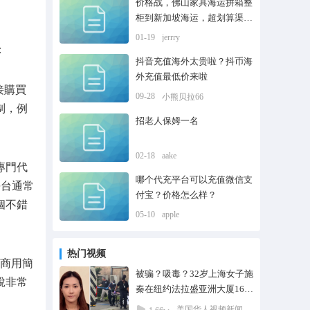
价格战，佛山家具海运拼箱整
柜到新加坡海运，超划算渠道
之一
01-19
jerrry
：
抖音充值海外太贵啦？抖币海
外充值最低价来啦
接購買
09-28
小熊贝拉66
制，例
招老人保姆一名
02-18
aake
專門代
哪个代充平台可以充值微信支
平台通常
付宝？价格怎么样？
個不錯
05-10
apple
热门视频
商用簡
被骗？吸毒？32岁上海女子施
說非常
秦在纽约法拉盛亚洲大厦16楼
公寓跳楼自杀，当场死亡
美国华人视频新闻