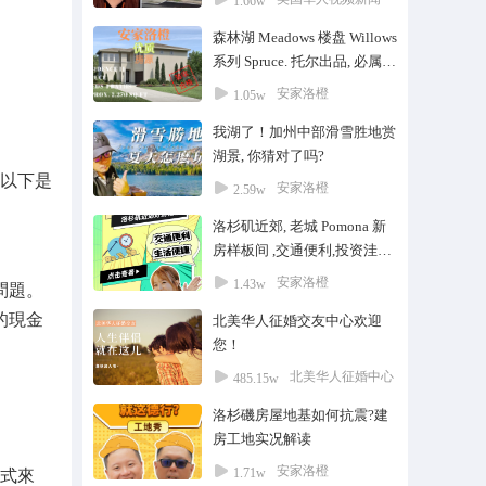
1.66w
森林湖 Meadows 楼盘 Willows
系列 Spruce. 托尔出品, 必属精
品户型十一
安家洛橙
1.05w
我湖了！加州中部滑雪胜地赏
湖景, 你猜对了吗?
以下是
安家洛橙
2.59w
洛杉矶近郊, 老城 Pomona 新
房样板间 ,交通便利,投资洼地,
低买高卖
安家洛橙
1.43w
問題。
的現金
北美华人征婚交友中心欢迎
您！
北美华人征婚中心
485.15w
洛杉磯房屋地基如何抗震?建
房工地实况解读
安家洛橙
1.71w
式來