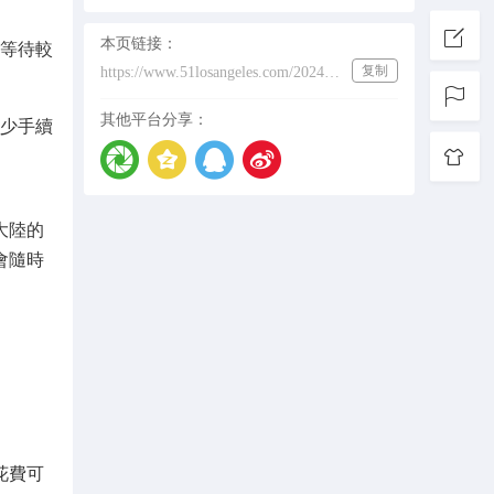
本页链接：
等待較
复制
https://www.51losangeles.com/202431602
其他平台分享：
減少手續
大陸的
會隨時
花費可