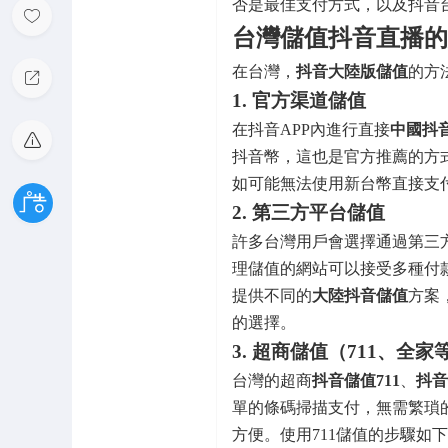
否是最佳支付方式，以及抖音
台灣儲值抖音直播的
在台灣，
抖音大陸版儲值
的方
1. 官方渠道儲值
在抖音APP內進行直接
中國抖
抖音幣，這也是官方推薦的方
如可能無法使用新台幣直接支
2. 第三方平台儲值
許多台灣用戶會選擇通過第三
理儲值的網站可以接受多種付款
提供不同的
大陸抖音儲值
方案
的選擇。
3. 超商儲值（711、全家
台灣的超商
抖音儲值711
、
抖音
單的條碼掃描支付，無需繁瑣
方便。使用711儲值的步驟如