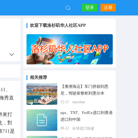
登录
注册
欢迎下载洛杉矶华人社区APP
相关推荐
【澳洲海运】车门拼箱到悉
11
、
尼，驾驶座整柜到墨尔本
嗨秀直
12-11
xiaozhan
ups、TNT、FedEx进口到香港
幣來打
进口到中国
此，對
08-22
全球进口快递
711是