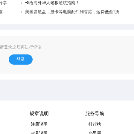
分享
📢给海外华人老板避坑指南！
诸葛亮韩信无双皮肤上线🔥！海外玩家怎么充值王者荣耀点券？
美国发硬盘，显卡等电脑配件到香港，运费低至1折
请登录之后再进行评论
登录
规章说明
服务导航
注册说明
排行榜
封号说明
小黑屋