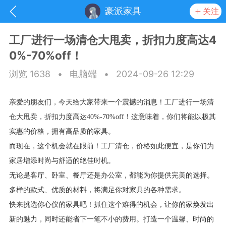
豪派家具
关注
工厂进行一场清仓大甩卖，折扣力度高达4
0%-70%off！
浏览 1638
•
电脑端
•
2024-09-26 12:29
亲爱的朋友们，今天给大家带来一个震撼的消息！工厂进行一场清
仓大甩卖，折扣力度高达40%-70%off！这意味着，你们将能以极其
实惠的价格，拥有高品质的家具。
而现在，这个机会就在眼前！工厂清仓，价格如此便宜，是你们为
家居增添时尚与舒适的绝佳时机。
无论是客厅、卧室、餐厅还是办公室，都能为你提供完美的选择。
抽奖
每日任务
签到有奖
多样的款式、优质的材料，将满足你对家具的各种需求。
快来挑选你心仪的家具吧！抓住这个难得的机会，让你的家焕发出
华人资讯
新的魅力，同时还能省下一笔不小的费用。打造一个温馨、时尚的
频
阅读洛杉矶新闻