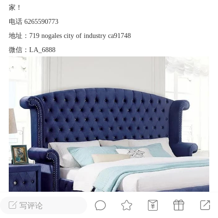
家！
华人论坛
电话 6265590773
加入社区交流
地址：719 nogales city of industry ca91748
微信：LA_6888
杉矶华人社区信息发布规范》
杉矶华人社区账号注册及使用规范》
室
洛杉矶热点
娱乐八卦
同乡联谊
租
民宿短租
房屋买卖
商铺转让
写评论