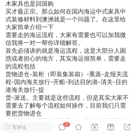
木家具也是回国购
买才最正宗。那么如何在国内海运中式家具中
华人论坛
式装修材料到澳洲就是一个问题了。在这里给
加入社区交流
大家简单介绍一下
需要走的海运流程，大家有需要也可以加我微
杉矶华人社区信息发布规范》
信我将一对一帮你详细解答。
杉矶华人社区账号注册及使用规范》
首先必须讲的就是海运流程，这是大部分人困
惑或者担心的地方，其实海运很简单，需要走
的流程包括
货物进仓-装柜（即装集装箱）-熏蒸-走报关流
室
洛杉矶热点
娱乐八卦
同乡联谊
程-国内海关放行-开船-到达目的港-清关-目的
港海关放行-提
货-派送。主要就是这些流程，但是其实大家不
需要去了解每个流程如何操作，目前我们只需
租
民宿短租
房屋买卖
商铺转让
要把货物进仓
这个做好，后续的所有流程，货代都会帮你全
1
写评论
程代办，你只需要坐等收货。说起来跟在国内