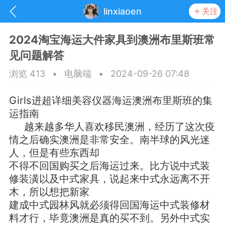
linxiaoen
关注
2024淘宝海运大件家具到澳洲布里斯班常
见问题解答
浏览 413
•
电脑端
•
2024-09-26 07:48
Girls进超详细美容仪器海运澳洲布里斯班的集
运指南
越来越多华人喜欢移民澳洲，经历了这次疫
情之后确实澳洲是非常安全。南半球的风光迷
人，但是有些东西却
不得不回国购买之后海运过来。比方说中式装
修装潢以及中式家具，说起来中式永远离不开
抽奖
每日任务
签到有奖
木，所以想把新家
建成中式园林风就必须得回国海运中式装修材
华人资讯
料才行，毕竟澳洲是真的买不到。另外中式实
频
阅读洛杉矶新闻